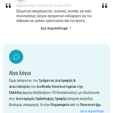
Δημοσιεύτηκε
Τετάρτη 24 Ιουνίου 2026
Εξαιρετική επαγγελματίας, ευγενική, συνεπής και πολύ
συνεννοήσιμη. Δείχνει πραγματικό ενδιαφέρον για τον
άνθρωπο και εμπνέει εμπιστοσύνη από την πρώτη
επικοινωνία. Τη συστήνω ανεπιφύλακτα!
Δες περισσότερα
Λίγα λόγια
Είμαι απόφοιτος του
Τμήματος Διατροφής &
Διαιτολογίας
του
Διεθνούς Πανεπιστημίου της
Ελλάδος
(πρώην Αλεξάνδρειο ΤΕΙ Θεσσαλονίκης), με εξειδίκευση
στις
Διαταραχές Πρόσληψης Τροφής
(νευρική ανορεξία,
βουλιμία, υπερφαγία) & στην
Παχυσαρκία
από το
Πανεπιστήμιο
Αιγαίου
. Διαθέτω
νόμιμη άδεια ασκήσεως επαγγέλματος
και
Δείτε περισσότερα