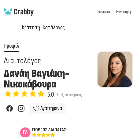
Crabby
Σύνδεση
Εγγραφή
Κράτηση
Κατάλογος
Προφίλ
Διαιτολόγος
Δανάη Βαγιάκη-
Νικοκάβουρα
5.0
1 αξιολογήσεις
Αγαπημένα
ΓΙΩΡΓΟΣ
ΛΙΑΠΑΤΑΣ
Γ
Λ