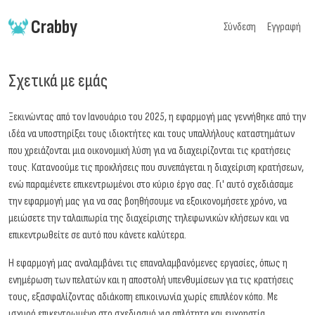
Crabby
Σύνδεση
Εγγραφή
Σχετικά με εμάς
Ξεκινώντας από τον Ιανουάριο του 2025, η εφαρμογή μας γεννήθηκε από την
ιδέα να υποστηρίξει τους ιδιοκτήτες και τους υπαλλήλους καταστημάτων
που χρειάζονται μια οικονομική λύση για να διαχειρίζονται τις κρατήσεις
τους. Κατανοούμε τις προκλήσεις που συνεπάγεται η διαχείριση κρατήσεων,
ενώ παραμένετε επικεντρωμένοι στο κύριο έργο σας. Γι' αυτό σχεδιάσαμε
την εφαρμογή μας για να σας βοηθήσουμε να εξοικονομήσετε χρόνο, να
μειώσετε την ταλαιπωρία της διαχείρισης τηλεφωνικών κλήσεων και να
επικεντρωθείτε σε αυτό που κάνετε καλύτερα.
Η εφαρμογή μας αναλαμβάνει τις επαναλαμβανόμενες εργασίες, όπως η
ενημέρωση των πελατών και η αποστολή υπενθυμίσεων για τις κρατήσεις
τους, εξασφαλίζοντας αδιάκοπη επικοινωνία χωρίς επιπλέον κόπο. Με
ισχυρό επικεντρωμένο στο σχεδιασμό για απλότητα και ευχρηστία,